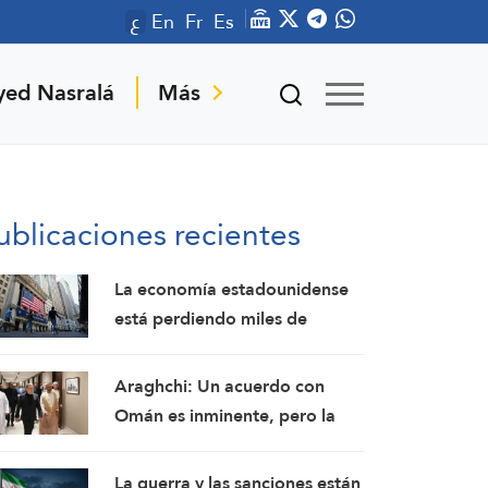
ع
En
Fr
Es
yed Nasralá
Más
ublicaciones recientes
La economía estadounidense
está perdiendo miles de
empleos debido a la guerra
con Irán
Araghchi: Un acuerdo con
Omán es inminente, pero la
apertura del estrecho de
Ormuz depende de ciertas
La guerra y las sanciones están