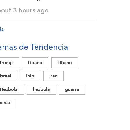
bout 3 hours ago
ás
emas de Tendencia
trump
Líbano
Libano
israel
Irán
iran
Hezbolá
hezbola
guerra
eeuu