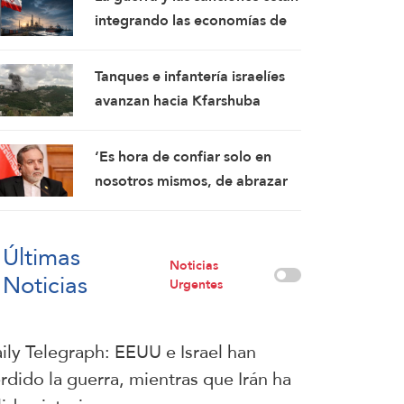
condiciones
integrando las economías de
Irán y Rusia
Tanques e infantería israelíes
avanzan hacia Kfarshuba
mientras la artillería
bombardea Nabatieh
‘Es hora de confiar solo en
nosotros mismos, de abrazar
la verdadera hermandad’:
Araghchi
Últimas
Noticias
Noticias
Urgentes
ily Telegraph: EEUU e Israel han
rdido la guerra, mientras que Irán ha