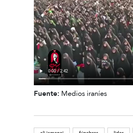
Fuente:
Medios iraníes
ali jamenei
fúnebres
lider