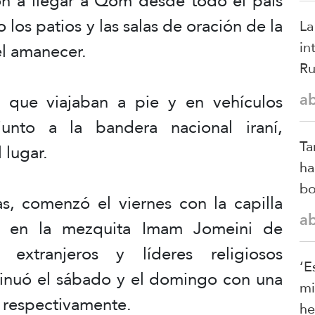
n a llegar a Qom desde todo el país
 los patios y las salas de oración de la
La
in
l amanecer.
Ru
a
, que viajaban a pie y en vehículos
junto a la bandera nacional iraní,
Ta
 lugar.
ha
bo
as, comenzó el viernes con la capilla
a
ei en la mezquita Imam Jomeini de
 extranjeros y líderes religiosos
‘E
tinuó el sábado y el domingo con una
mi
 respectivamente.
he