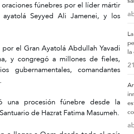
sa
raciones fúnebres por el líder mártir
a
l ayatolá Seyyed Ali Jamenei, y los
La
pe
a por el Gran Ayatolá Abdullah Yavadi
la
a, y congregó a millones de fieles,
2
arios gubernamentales, comandantes
.
Ar
in
mó una procesión fúnebre desde la
es
 Santuario de Hazrat Fatima Masumeh.
co
a