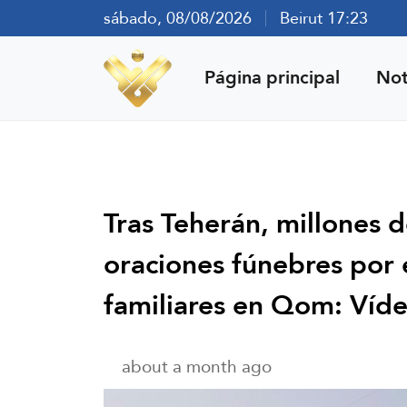
sábado, 08/08/2026
Beirut 17:23
Página principal
Not
Tras Teherán, millones d
oraciones fúnebres por e
familiares en Qom: Víd
about a month ago