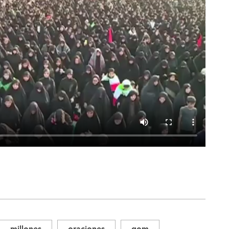
millones
oraciones
qom