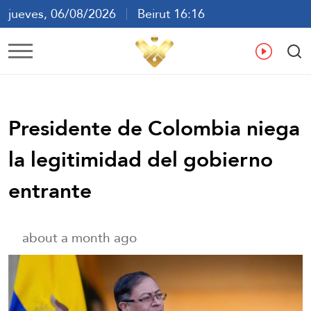
jueves, 06/08/2026
Beirut 16:16
ع
En
Fr
Es
Presidente de Colombia niega
la legitimidad del gobierno
entrante
about a month ago