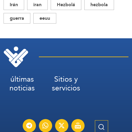
Irán
iran
Hezbolá
hezbola
guerra
eeuu
últimas
Sitios y
noticias
servicios