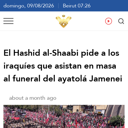
domingo, 09/08/2026
Beirut 07:26
ع
En
Fr
Es
El Hashid al-Shaabi pide a los
iraquíes que asistan en masa
al funeral del ayatolá Jamenei
about a month ago