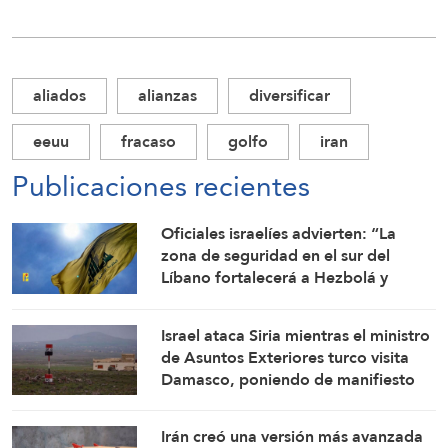
aliados
alianzas
diversificar
eeuu
fracaso
golfo
iran
Publicaciones recientes
Oficiales israelíes advierten: “La
zona de seguridad en el sur del
Líbano fortalecerá a Hezbolá y
revivirá su gloria”
Israel ataca Siria mientras el ministro
de Asuntos Exteriores turco visita
Damasco, poniendo de manifiesto
las tensiones entre Tel Aviv y Ankara
Irán creó una versión más avanzada