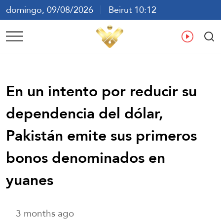
domingo, 09/08/2026
Beirut 10:12
ع
En
Fr
Es
En un intento por reducir su
dependencia del dólar,
Pakistán emite sus primeros
bonos denominados en
yuanes
3 months ago