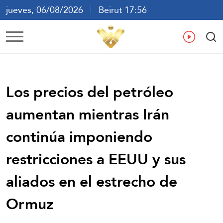
jueves, 06/08/2026
Beirut 17:56
ع
En
Fr
Es
Los precios del petróleo
aumentan mientras Irán
continúa imponiendo
restricciones a EEUU y sus
aliados en el estrecho de
Ormuz