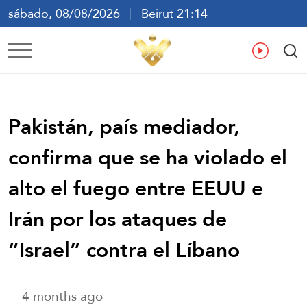
sábado, 08/08/2026
Beirut 21:14
ع
En
Fr
Es
Pakistán, país mediador,
confirma que se ha violado el
alto el fuego entre EEUU e
Irán por los ataques de
“Israel” contra el Líbano
4 months ago