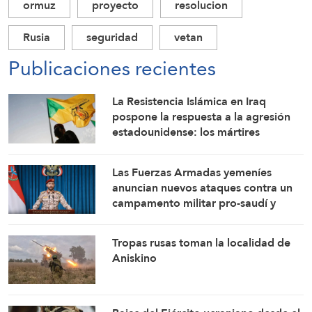
ormuz
proyecto
resolucion
Rusia
seguridad
vetan
Publicaciones recientes
La Resistencia Islámica en Iraq
pospone la respuesta a la agresión
estadounidense: los mártires
fortalecen nuestra firmeza
Las Fuerzas Armadas yemeníes
anuncian nuevos ataques contra un
campamento militar pro-saudí y
reafirman sus fórmulas de asedio por
asedio y escalada por escalada
Tropas rusas toman la localidad de
Aniskino