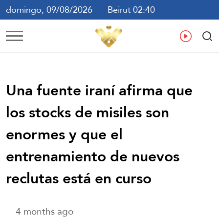
domingo, 09/08/2026
Beirut 02:40
ع
En
Fr
Es
Una fuente iraní afirma que
los stocks de misiles son
enormes y que el
entrenamiento de nuevos
reclutas está en curso
4 months ago