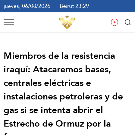
jueves, 06/08/2026
Beirut 23:29
ع
En
Fr
Es
Miembros de la resistencia
iraquí: Atacaremos bases,
centrales eléctricas e
instalaciones petroleras y de
gas si se intenta abrir el
Estrecho de Ormuz por la