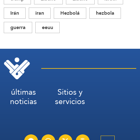
Irán
iran
Hezbolá
hezbola
guerra
eeuu
últimas
Sitios y
noticias
servicios