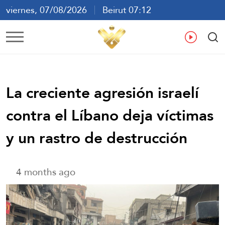
viernes, 07/08/2026
Beirut 07:12
ع
En
Fr
Es
La creciente agresión israelí
contra el Líbano deja víctimas
y un rastro de destrucción
4 months ago