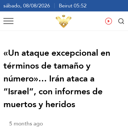
sábado, 08/08/2026
Beirut 05:52
ع
En
Fr
Es
«Un ataque excepcional en
términos de tamaño y
número»… Irán ataca a
“Israel”, con informes de
muertos y heridos
5 months ago