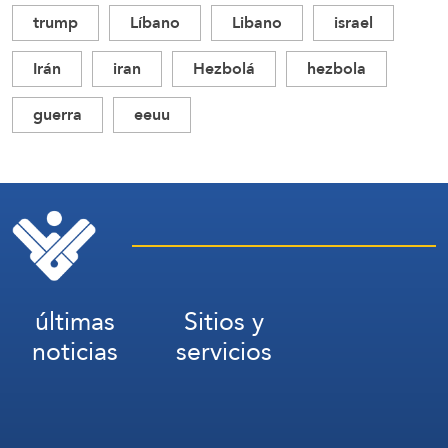
trump
Líbano
Libano
israel
Irán
iran
Hezbolá
hezbola
guerra
eeuu
últimas
Sitios y
noticias
servicios