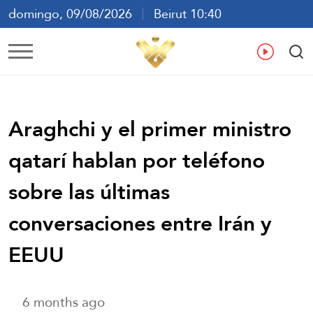
domingo, 09/08/2026
Beirut 10:40
ع
En
Fr
Es
Araghchi y el primer ministro
qatarí hablan por teléfono
sobre las últimas
conversaciones entre Irán y
EEUU
6 months ago