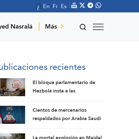
ع
En
Fr
Es
yed Nasralá
Más
ublicaciones recientes
El bloque parlamentario de
Hezbolá insta a las
autoridades libanesas a
detener las conversaciones
Cientos de mercenarios
directas con el enemigo israelí
respaldados por Arabia Saudí
resultan muertos y heridos en
una operación yemení contra
La mortal explosión en Majdal