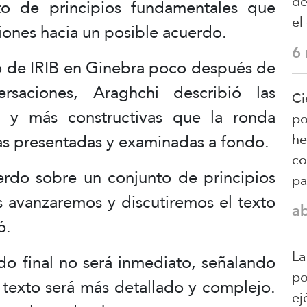
de
o de principios fundamentales que
el
ciones hacia un posible acuerdo.
6
ro de IRIB en Ginebra poco después de
ersaciones, Araghchi describió las
Ci
» y más constructivas que la ronda
po
tas presentadas y examinadas a fondo.
he
co
rdo sobre un conjunto de principios
pa
s avanzaremos y discutiremos el texto
a
ó.
La
do final no será inmediato, señalando
po
l texto será más detallado y complejo.
ej