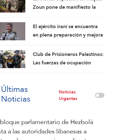
refuerzos que se preparaban
Zoun pone de manifiesto la
para una escalada del
división entre el ejército israelí
conflicto
y el mando político. Las
El ejército iraní se encuentra
investigaciones no logran
en plena preparación y mejora
identificar las circunstancias
constantemente sus
capacidades de combate:
Club de Prisioneros Palestinos:
Portavoz
Las fuerzas de ocupación
israelíes arrestaron e
interrogaron a más de 60
Últimas
ciudadanos del campamento
Noticias
Noticias
de Qalandia
Urgentes
 bloque parlamentario de Hezbolá
sta a las autoridades libanesas a