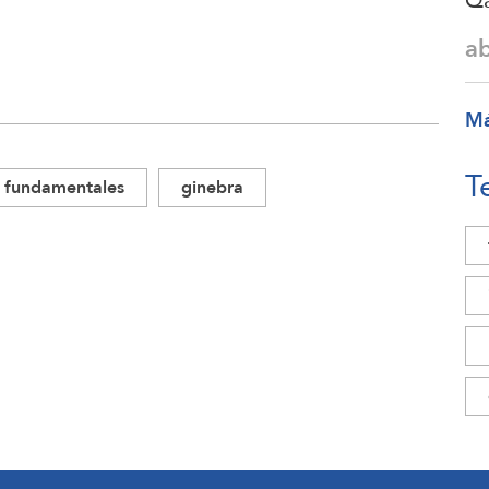
Qa
a
M
T
fundamentales
ginebra