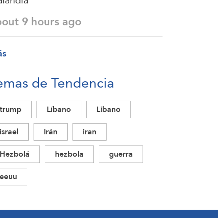
landia
bout 9 hours ago
ás
emas de Tendencia
trump
Líbano
Libano
israel
Irán
iran
Hezbolá
hezbola
guerra
eeuu