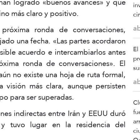
 han logrado «buenos avances» y que
in
no más claro y positivo.
ci
a
 próxima ronda de conversaciones,
ijado una fecha. «Las partes acordaron
El
osible acuerdo e intercambiarlos antes
pr
óxima ronda de conversaciones». El
su
aún no existe una hoja de ruta formal,
a
 visión más clara, aunque persisten
po para ser superadas.
Cl
fu
nes indirectas entre Irán y EEUU duró
ar
y tuvo lugar en la residencia del
ci