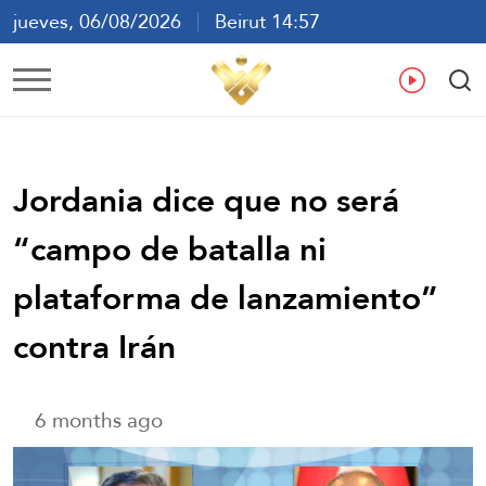
jueves, 06/08/2026
Beirut 14:57
ع
En
Fr
Es
Jordania dice que no será
“campo de batalla ni
plataforma de lanzamiento”
contra Irán
6 months ago