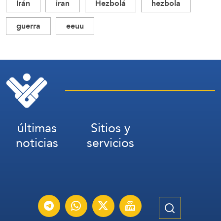
Irán
iran
Hezbolá
hezbola
guerra
eeuu
últimas
Sitios y
noticias
servicios