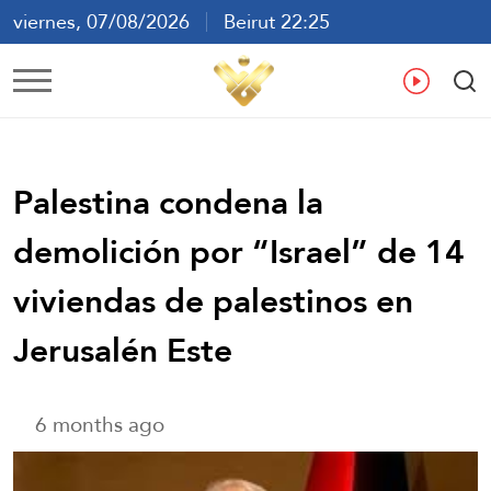
viernes, 07/08/2026
Beirut 22:25
ع
En
Fr
Es
Palestina condena la
demolición por “Israel” de 14
viviendas de palestinos en
Jerusalén Este
6 months ago